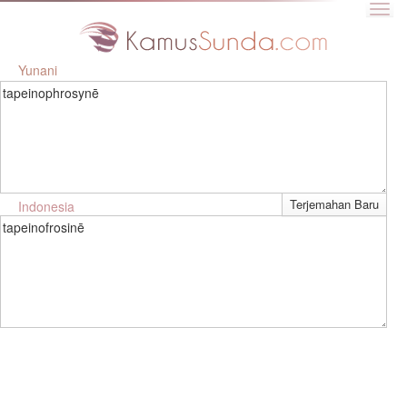
Yunani
tapeinophrosynē
Indonesia
tapeinofrosinē